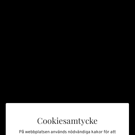
Nytt avsnitt av Promisepodden
Nyheter
Thursday 18 December 2025
Cookiesamtycke
På webbplatsen används nödvändiga kakor för att